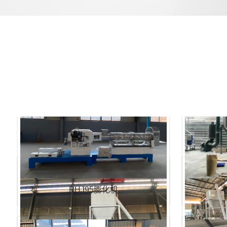
膨化机
PHJ95膨化机