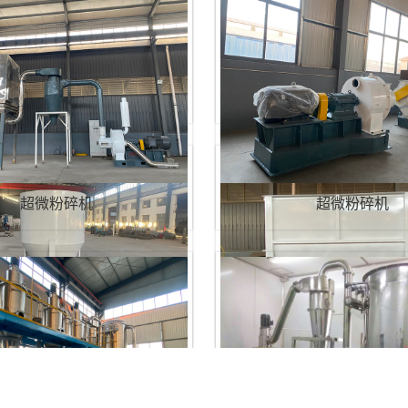
预糊化膨化机生产线
膨化机
超微粉碎机
超微粉碎机
膨化机
混料机
气流粉碎机
气流粉碎机