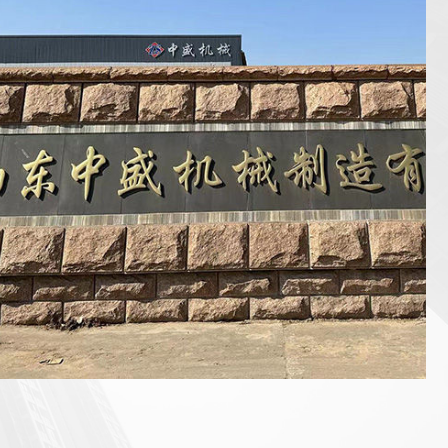
膨化机
PHJ95预糊化膨化机生产
除尘设备