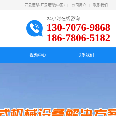
开云足球-开云足球(中国)
公司简介
联系我们
|
|
24小时在线咨询
130-7076-9868
186-7806-5182
视频中心
联系我们