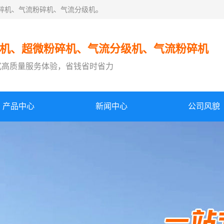
粉碎机、气流粉碎机、气流分级机。
机、超微粉碎机、气流分级机、气流粉碎机
式高质量服务体验，省钱省时省力
产品中心
新闻中心
公司风貌