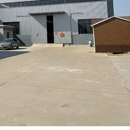
超微粉碎机
PHJ95预糊化膨化机生产