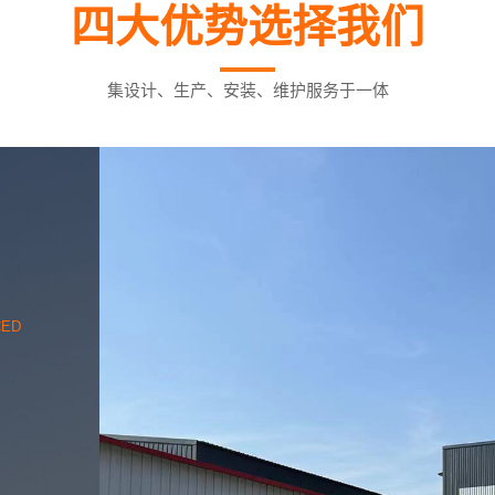
四大优势选择我们
集设计、生产、安装、维护服务于一体
超微粉碎机
超微粉碎机
CED