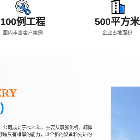
100例工程
500平方米
国内丰富客户案例
企业占地面积
膨化机
PHJ95预糊化膨化机
ERY
)
，公司成立于2021年，主要从事膨化机、超微
领域具有雄厚的能力，以全新的设备和先进的